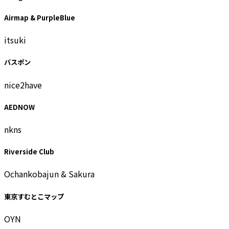
Airmap & PurpleBlue
itsuki
バスポン
nice2have
AEDNOW
nkns
Riverside Club
Ochankobajun & Sakura
東京すむとこマップ
OYN